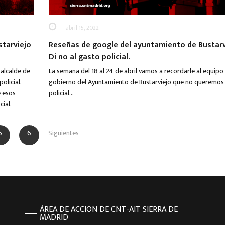
abril 15, 2022
starviejo
Reseñas de google del ayuntamiento de Bustarv
Di no al gasto policial.
 alcalde de
La semana del 18 al 24 de abril vamos a recordarle al equipo
olicial,
gobierno del Ayuntamiento de Bustarviejo que no queremos
e esos
policial…
ial.
5
6
Siguientes
ÁREA DE ACCION DE CNT-AIT SIERRA DE
MADRID