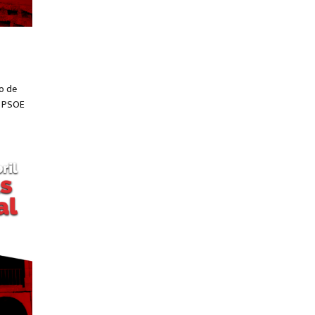
o de
y PSOE