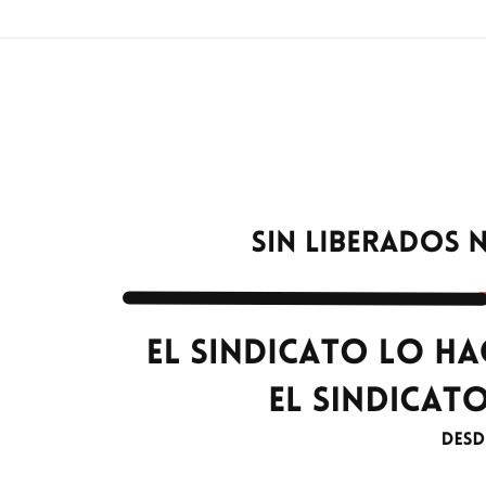
CNT-
AIT
Sierra
de
Madrid