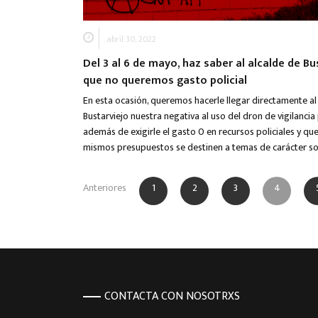
abril 30, 2022
Del 3 al 6 de mayo, haz saber al alcalde de Bu
que no queremos gasto policial
En esta ocasión, queremos hacerle llegar directamente al
Bustarviejo nuestra negativa al uso del dron de vigilancia p
además de exigirle el gasto 0 en recursos policiales y qu
mismos presupuestos se destinen a temas de carácter soc
Paginación de entradas
Anteriores
1
2
3
4
CONTACTA CON NOSOTRXS