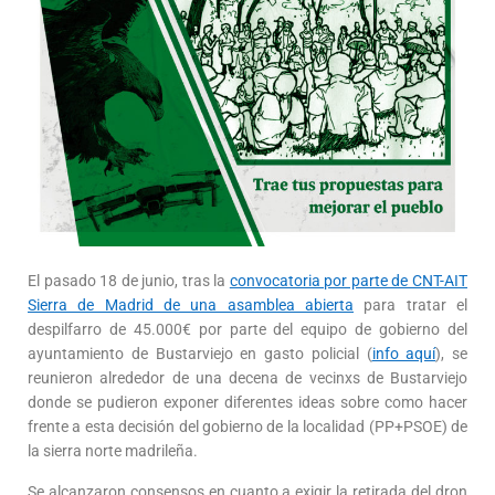
El pasado 18 de junio, tras la
convocatoria por parte de CNT-AIT
Sierra de Madrid de una asamblea abierta
para tratar el
despilfarro de 45.000€ por parte del equipo de gobierno del
ayuntamiento de Bustarviejo en gasto policial (
info aquí
), se
reunieron alrededor de una decena de vecinxs de Bustarviejo
donde se pudieron exponer diferentes ideas sobre como hacer
frente a esta decisión del gobierno de la localidad (PP+PSOE) de
la sierra norte madrileña.
Se alcanzaron consensos en cuanto a exigir la retirada del dron