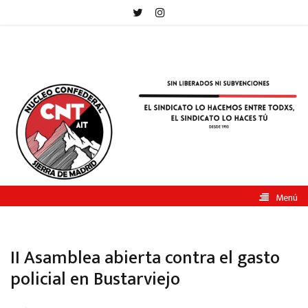
CNT-
AIT
Sierra
de
Madrid
Menú
II Asamblea abierta contra el gasto
policial en Bustarviejo