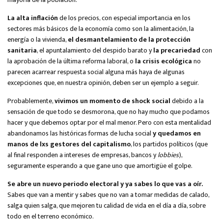
La alta inflación
de los precios, con especial importancia en los
sectores más básicos de la economía como son la alimentación, la
energía o la vivienda,
el desmantelamiento de la protección
sanitaria
, el apuntalamiento del despido barato y
la precariedad
con
la aprobación de la última reforma laboral, o
la crisis ecológica
no
parecen acarrear respuesta social alguna más haya de algunas
excepciones que, en nuestra opinión, deben ser un ejemplo a seguir.
Probablemente,
vivimos un momento de shock social
debido a la
sensación de que todo se desmorona, que no hay mucho que podamos
hacer y que debemos optar por el mal menor. Pero con esta mentalidad
abandonamos las históricas formas de lucha social
y quedamos en
manos de lxs gestores del capitalismo
, los partidos políticos (que
al final responden a intereses de empresas, bancos y
lobbies
),
seguramente esperando a que gane uno que amortigüe el golpe.
Se abre un nuevo periodo electoral y ya sabes lo que vas a oír.
Sabes que van a mentir y sabes que no van a tomar medidas de calado,
salga quien salga, que mejoren tu calidad de vida en el día a día, sobre
todo en el terreno económico.