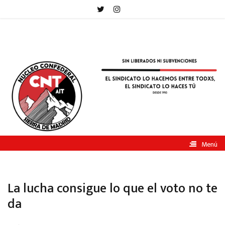
Saltar
al
contenido
CNT-
AIT
Sierra
de
Madrid
Menú
La lucha consigue lo que el voto no te
da