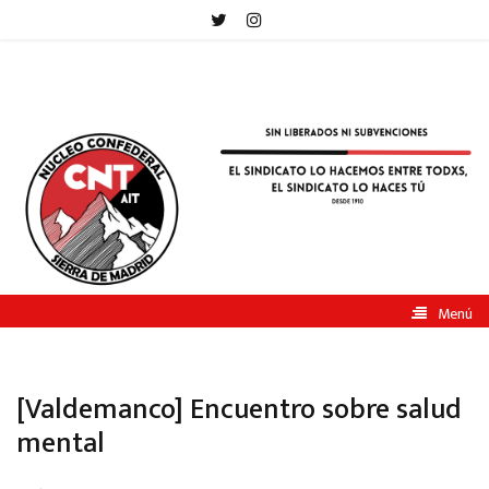
CNT-
AIT
Sierra
de
Madrid
Menú
[Valdemanco] Encuentro sobre salud
mental